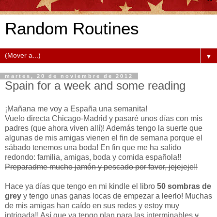
Random Routines
▼
martes, 20 de noviembre de 2012
Spain for a week and some reading
¡Mañana me voy a España una semanita!
Vuelo directa Chicago-Madrid y pasaré unos días con mis
padres (que ahora viven allí)! Además tengo la suerte que
algunas de mis amigas vienen el fin de semana porque el
sábado tenemos una boda! En fin que me ha salido
redondo: familia, amigas, boda y comida española!!
Preparadme mucho jamón y pescado por favor, jejejeje!!
Hace ya días que tengo en mi kindle el libro
50 sombras de
grey
y tengo unas ganas locas de empezar a leerlo! Muchas
de mis amigas han caído en sus redes y estoy muy
intrigada!! Así que ya tengo plan para las interminables
y