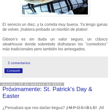
El servicio un diez, y la comida muy buena. Ya tengo ganas
de volver, ¡hubiera probado un montón de platos!
Gibson's es sin duda un valor seguro, un clásico
steakhouse
donde sobretodo disfrutaran los
"comedores"
más tradicionales pero también los arriesgados.
2 comentarios:
Compartir
martes, 19 de febrero de 2013
Próximamente: St. Patrick's Day &
Easter
¿Pensabais que nos darían tregua? ¡
I M P O S I B L E!
¡NI