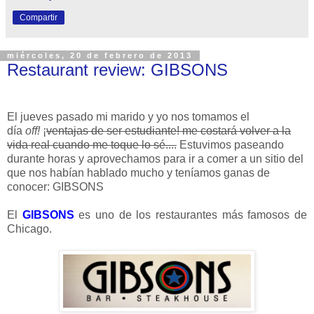
Compartir
miércoles, 20 de febrero de 2013
Restaurant review: GIBSONS
El jueves pasado mi marido y yo nos tomamos el
día
off!
¡
ventajas de ser estudiante! me costará volver a la
vida real cuando me toque lo sé....
Estuvimos paseando
durante horas y aprovechamos para ir a comer a un sitio del
que nos habían hablado mucho y teníamos ganas de
conocer: GIBSONS
El
GIBSONS
es uno de los restaurantes más famosos de
Chicago.