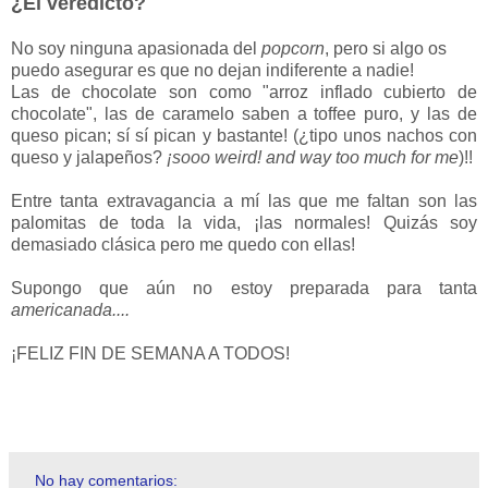
¿El veredicto?
No soy ninguna apasionada del
popcorn
, pero si algo os
puedo asegurar es que no dejan indiferente a nadie!
Las de chocolate son como "arroz inflado cubierto de
chocolate", las de caramelo saben a toffee puro, y las de
queso pican; sí sí pican y bastante! (¿tipo unos nachos con
queso y jalapeños?
¡sooo weird! and way too much for me
)!!
Entre tanta extravagancia a mí las que me faltan son las
palomitas de toda la vida, ¡las normales! Quizás soy
demasiado clásica pero me quedo con ellas!
Supongo que aún no estoy preparada para tanta
americanada....
¡FELIZ FIN DE SEMANA A TODOS!
No hay comentarios: