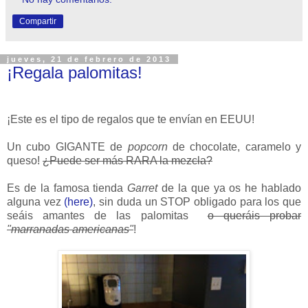
Compartir
jueves, 21 de febrero de 2013
¡Regala palomitas!
¡Este es el tipo de regalos que te envían en EEUU!
Un cubo GIGANTE de
popcorn
de chocolate, caramelo y
queso!
¿Puede ser más RARA la mezcla?
Es de la famosa tienda
Garret
de la que ya os he hablado
alguna vez
(here)
, sin duda un STOP obligado para los que
seáis amantes de las palomitas
o queráis probar
"marranadas americanas"
!