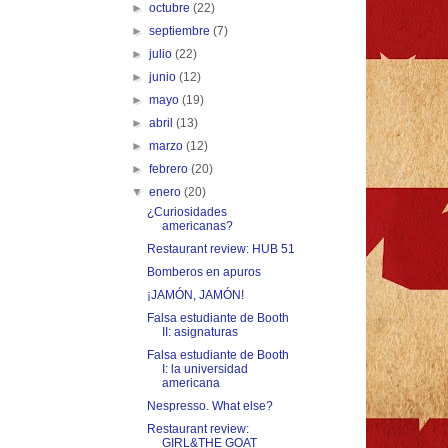
►
octubre
(22)
►
septiembre
(7)
►
julio
(22)
►
junio
(12)
►
mayo
(19)
►
abril
(13)
►
marzo
(12)
►
febrero
(20)
▼
enero
(20)
¿Curiosidades
americanas?
Restaurant review: HUB 51
Bomberos en apuros
¡JAMÓN, JAMÓN!
Falsa estudiante de Booth
II: asignaturas
Falsa estudiante de Booth
I: la universidad
americana
Nespresso. What else?
Restaurant review:
GIRL&THE GOAT