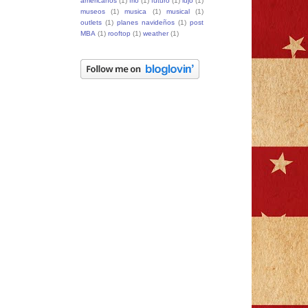
americanos
(1)
frio
(1)
futuro
(1)
lujo
(1)
museos
(1)
musica
(1)
musical
(1)
outlets
(1)
planes navideños
(1)
post
MBA
(1)
rooftop
(1)
weather
(1)