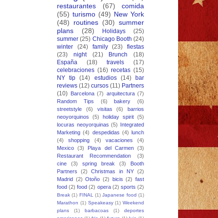
restaurantes
(67)
comida
(55)
turismo
(49)
New York
(48)
routines
(30)
summer
plans
(28)
Holidays
(25)
summer
(25)
Chicago Booth
(24)
winter
(24)
family
(23)
fiestas
(23)
night
(21)
Brunch
(18)
España
(18)
travels
(17)
celebraciones
(16)
recetas
(15)
NY tip
(14)
estudios
(14)
bar
reviews
(12)
cursos
(11)
Partners
(10)
Barcelona
(7)
arquitectura
(7)
Random Tips
(6)
bakery
(6)
streetstyle
(6)
visitas
(6)
barrios
neoyorquinos
(5)
holiday spirit
(5)
locuras neoyorquinas
(5)
Integrated
Marketing
(4)
despedidas
(4)
lunch
(4)
shopping
(4)
vacaciones
(4)
Mexico
(3)
Playa del Carmen
(3)
Restaurant Recommendation
(3)
cine
(3)
spring break
(3)
Booth
Partners
(2)
Christmas in NY
(2)
Madrid
(2)
Otoño
(2)
bicis
(2)
fast
food
(2)
food
(2)
opera
(2)
sports
(2)
Break
(1)
FINAL
(1)
Japanese food
(1)
Marathon
(1)
Speakeasy
(1)
Weekend
plans
(1)
barbacoas
(1)
deportes