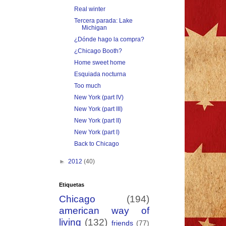
Real winter
Tercera parada: Lake
Michigan
¿Dónde hago la compra?
¿Chicago Booth?
Home sweet home
Esquiada nocturna
Too much
New York (part IV)
New York (part III)
New York (part II)
New York (part I)
Back to Chicago
►
2012
(40)
Etiquetas
Chicago
(194)
american way of
living
(132)
friends
(77)