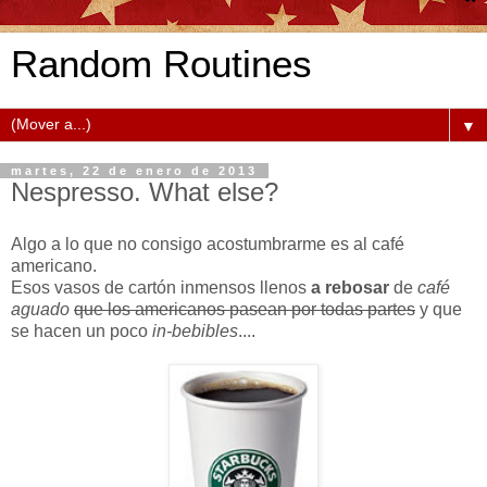
Random Routines
▼
martes, 22 de enero de 2013
Nespresso. What else?
Algo a lo que no consigo acostumbrarme es al café
americano.
Esos vasos de cartón inmensos llenos
a rebosar
de
café
aguado
que los americanos pasean por todas partes
y que
se hacen un poco
in-bebibles
....