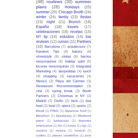
(48)
routines
(30)
summer
plans
(28)
Holidays
(25)
summer
(25)
Chicago Booth
(24)
winter
(24)
family
(23)
fiestas
(23)
night
(21)
Brunch
(18)
España
(18)
travels
(17)
celebraciones
(16)
recetas
(15)
NY tip
(14)
estudios
(14)
bar
reviews
(12)
cursos
(11)
Partners
(10)
Barcelona
(7)
arquitectura
(7)
Random Tips
(6)
bakery
(6)
streetstyle
(6)
visitas
(6)
barrios
neoyorquinos
(5)
holiday spirit
(5)
locuras neoyorquinas
(5)
Integrated
Marketing
(4)
despedidas
(4)
lunch
(4)
shopping
(4)
vacaciones
(4)
Mexico
(3)
Playa del Carmen
(3)
Restaurant Recommendation
(3)
cine
(3)
spring break
(3)
Booth
Partners
(2)
Christmas in NY
(2)
Madrid
(2)
Otoño
(2)
bicis
(2)
fast
food
(2)
food
(2)
opera
(2)
sports
(2)
Break
(1)
FINAL
(1)
Japanese food
(1)
Marathon
(1)
Speakeasy
(1)
Weekend
plans
(1)
barbacoas
(1)
deportes
americanos
(1)
frio
(1)
futuro
(1)
lujo
(1)
museos
(1)
musica
(1)
musical
(1)
outlets
(1)
planes navideños
(1)
post