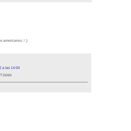
s americanos..! ;)
 a las 14:04
! jajaja