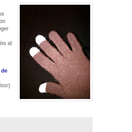
os
son
oger
éis id
o
de
los!)