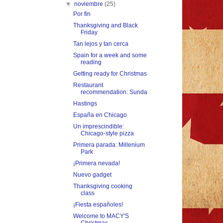
▼
noviembre
(25)
Por fin
Thanksgiving and Black
Friday
Tan lejos y tan cerca
Spain for a week and some
reading
Getting ready for Christmas
Restaurant
recommendation: Sunda
Hastings
España en Chicago
Un imprescindible:
Chicago-style pizza
Primera parada: Millenium
Park
¡Primera nevada!
Nuevo gadget
Thanksgiving cooking
class
¡Fiesta españoles!
Welcome to MACY'S