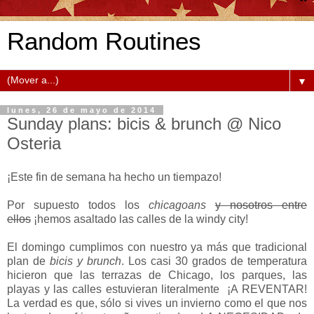
Random Routines
▼
lunes, 26 de mayo de 2014
Sunday plans: bicis & brunch @ Nico
Osteria
¡Este fin de semana ha hecho un tiempazo!
Por supuesto todos los
chicagoans
y nosotros entre
ellos
¡hemos asaltado las calles de la windy city!
El domingo cumplimos con nuestro ya más que tradicional
plan de
bicis y brunch
. Los casi 30 grados de temperatura
hicieron que las terrazas de Chicago, los parques, las
playas y las calles estuvieran literalmente ¡A REVENTAR!
La verdad es que, sólo si vives un invierno como el que nos