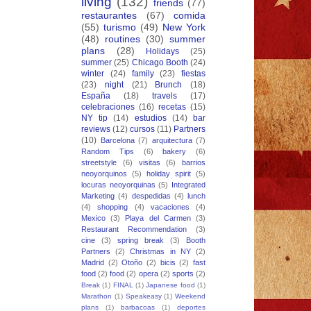
living
(132)
friends
(77)
restaurantes
(67)
comida
(55)
turismo
(49)
New York
(48)
routines
(30)
summer
plans
(28)
Holidays
(25)
summer
(25)
Chicago Booth
(24)
winter
(24)
family
(23)
fiestas
(23)
night
(21)
Brunch
(18)
España
(18)
travels
(17)
celebraciones
(16)
recetas
(15)
NY tip
(14)
estudios
(14)
bar
reviews
(12)
cursos
(11)
Partners
(10)
Barcelona
(7)
arquitectura
(7)
Random Tips
(6)
bakery
(6)
streetstyle
(6)
visitas
(6)
barrios
neoyorquinos
(5)
holiday spirit
(5)
locuras neoyorquinas
(5)
Integrated
Marketing
(4)
despedidas
(4)
lunch
(4)
shopping
(4)
vacaciones
(4)
Mexico
(3)
Playa del Carmen
(3)
Restaurant Recommendation
(3)
cine
(3)
spring break
(3)
Booth
Partners
(2)
Christmas in NY
(2)
Madrid
(2)
Otoño
(2)
bicis
(2)
fast
food
(2)
food
(2)
opera
(2)
sports
(2)
Break
(1)
FINAL
(1)
Japanese food
(1)
Marathon
(1)
Speakeasy
(1)
Weekend
plans
(1)
barbacoas
(1)
deportes