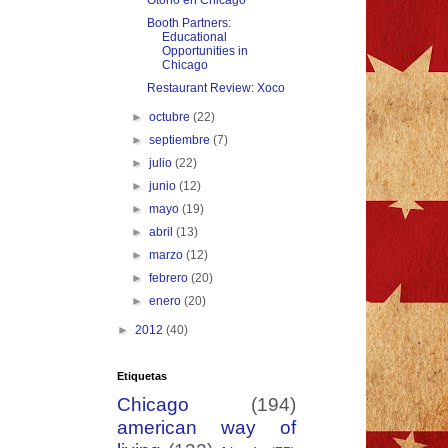
Otoño en Chicago
Booth Partners:
Educational
Opportunities in
Chicago
Restaurant Review: Xoco
►
octubre
(22)
►
septiembre
(7)
►
julio
(22)
►
junio
(12)
►
mayo
(19)
►
abril
(13)
►
marzo
(12)
►
febrero
(20)
►
enero
(20)
►
2012
(40)
Etiquetas
Chicago
(194)
american way of