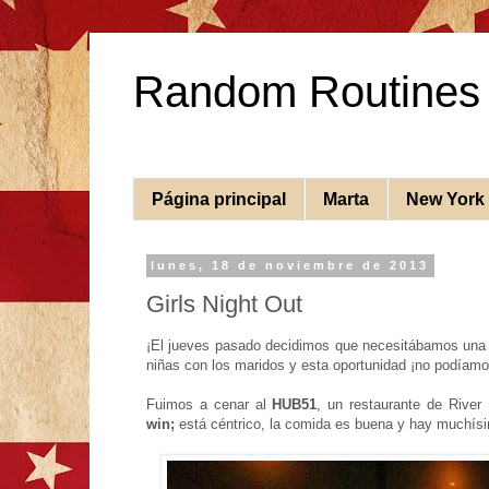
Random Routines
Página principal
Marta
New York
lunes, 18 de noviembre de 2013
Girls Night Out
¡El jueves pasado decidimos que necesitábamos una 
niñas con los maridos y esta oportunidad ¡no podíam
Fuimos a cenar al
HUB51
, un restaurante de River
win;
está céntrico, la comida es buena y hay much