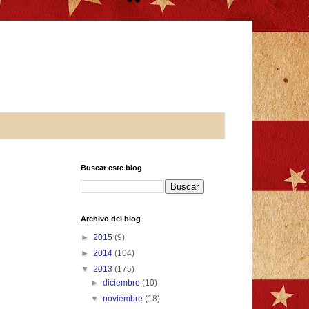
Buscar este blog
Archivo del blog
►
2015
(9)
►
2014
(104)
▼
2013
(175)
►
diciembre
(10)
▼
noviembre
(18)