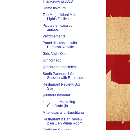
Thanksgiving 2013
Home flavours
The Magnificient Mile
Lights Festival
Picoteo en casa con
amigos
Próximamente...
Panel discussion with
Deborah Norville
Girls Night Out
¡Un tornado!
¡Decorando pasteles!
Booth Partners: Info
Session with Recruiters
Restaurant Review: Big
Star
¡Primera nevada!
Integrated Marketing
Certificate (II)
Milanesas a la Napolitana
Restaurant & Bar Review:
2 en 1 en Pump Room