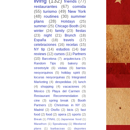
living
(132)
friends
(77)
restaurantes
(67)
comida
(55)
turismo
(49)
New York
(48)
routines
(30)
summer
plans
(28)
Holidays
(25)
summer
(25)
Chicago Booth
(24)
winter
(24)
family
(23)
fiestas
(23)
night
(21)
Brunch
(18)
España
(18)
travels
(17)
celebraciones
(16)
recetas
(15)
NY tip
(14)
estudios
(14)
bar
reviews
(12)
cursos
(11)
Partners
(10)
Barcelona
(7)
arquitectura
(7)
Random Tips
(6)
bakery
(6)
streetstyle
(6)
visitas
(6)
barrios
neoyorquinos
(5)
holiday spirit
(5)
locuras neoyorquinas
(5)
Integrated
Marketing
(4)
despedidas
(4)
lunch
(4)
shopping
(4)
vacaciones
(4)
Mexico
(3)
Playa del Carmen
(3)
Restaurant Recommendation
(3)
cine
(3)
spring break
(3)
Booth
Partners
(2)
Christmas in NY
(2)
Madrid
(2)
Otoño
(2)
bicis
(2)
fast
food
(2)
food
(2)
opera
(2)
sports
(2)
Break
(1)
FINAL
(1)
Japanese food
(1)
Marathon
(1)
Speakeasy
(1)
Weekend
plans
(1)
barbacoas
(1)
deportes