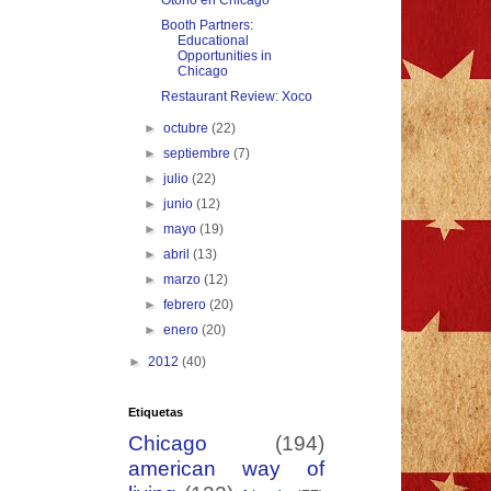
Otoño en Chicago
Booth Partners:
Educational
Opportunities in
Chicago
Restaurant Review: Xoco
►
octubre
(22)
►
septiembre
(7)
►
julio
(22)
►
junio
(12)
►
mayo
(19)
►
abril
(13)
►
marzo
(12)
►
febrero
(20)
►
enero
(20)
►
2012
(40)
Etiquetas
Chicago
(194)
american way of