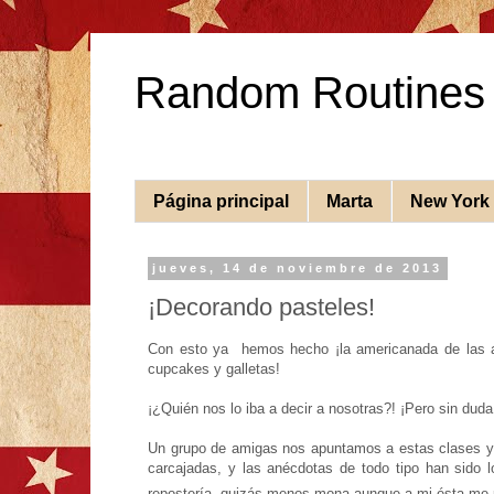
Random Routines
Página principal
Marta
New York
jueves, 14 de noviembre de 2013
¡Decorando pasteles!
Con esto ya hemos hecho ¡la americanada de las a
cupcakes y galletas!
¡¿Quién nos lo iba a decir a nosotras?! ¡Pero sin dud
Un grupo de amigas nos apuntamos a estas clases y
carcajadas, y las anécdotas de todo tipo han sido 
repostería, quizás menos mona
aunque a mi ésta me