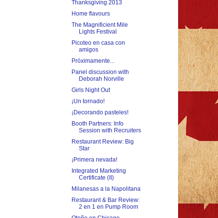
Thanksgiving 2013
Home flavours
The Magnificient Mile
Lights Festival
Picoteo en casa con
amigos
Próximamente...
Panel discussion with
Deborah Norville
Girls Night Out
¡Un tornado!
¡Decorando pasteles!
Booth Partners: Info
Session with Recruiters
Restaurant Review: Big
Star
¡Primera nevada!
Integrated Marketing
Certificate (II)
Milanesas a la Napolitana
Restaurant & Bar Review:
2 en 1 en Pump Room