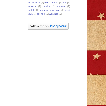
americanos
(1)
frio
(1)
futuro
(1)
lujo
(1)
museos
(1)
musica
(1)
musical
(1)
outlets
(1)
planes navideños
(1)
post
MBA
(1)
rooftop
(1)
weather
(1)