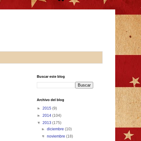
Buscar este blog
Archivo del blog
►
2015
(9)
►
2014
(104)
▼
2013
(175)
►
diciembre
(10)
▼
noviembre
(18)