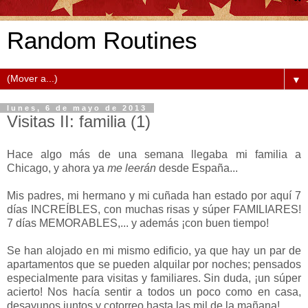
Random Routines
▼
lunes, 6 de mayo de 2013
Visitas II: familia (1)
Hace algo más de una semana llegaba mi familia a
Chicago, y ahora ya
me leerán
desde España...
Mis padres, mi hermano y mi cuñada han estado por aquí 7
días INCREÍBLES, con muchas risas y súper FAMILIARES!
7 días MEMORABLES,... y además ¡con buen tiempo!
Se han alojado en mi mismo edificio, ya que hay un par de
apartamentos que se pueden alquilar por noches; pensados
especialmente para visitas y familiares. Sin duda, ¡un súper
acierto! Nos hacía sentir a todos un poco como en casa,
desayunos juntos y cotorreo hasta las mil de la mañana!