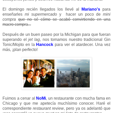
El domingo recién llegados los llevé al
Mariano's
para
enseñarles
mi supermercado
y hacer un poco de
mini
compra
que no sé cómo se acabó convirtiendo en una
macro compra...
Después de un buen paseo por la Michigan para que fueran
superando el
jet lag
, nos tomamos nuestro tradicional Gin
Tonic/Mojito en la
Hancock
para ver el atardecer. Una vez
más, ¡plan perfecto!
Fuimos a cenar al
NoMi
, un restaurante con mucha fama en
Chicago y que me apetecía muchísimo conocer. Haré el
correspondiente
restaurant review
, pero ya os adelantó que