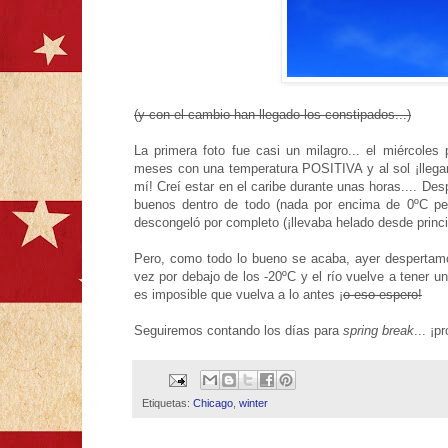
(y con el cambio han llegado los constipados...)
La primera foto fue casi un milagro... el miércol
meses con una temperatura POSITIVA y al sol ¡llegam
mí! Creí estar en el caribe durante unas horas.... D
buenos dentro de todo (nada por encima de 0ºC per
descongeló por completo (¡llevaba helado desde princi
Pero, como todo lo bueno se acaba, ayer despertamos
vez por debajo de los -20ºC y el río vuelve a tener u
es imposible que vuelva a lo antes ¡
o eso espero!
Seguiremos contando los días para
spring break
... ¡p
Etiquetas:
Chicago
,
winter