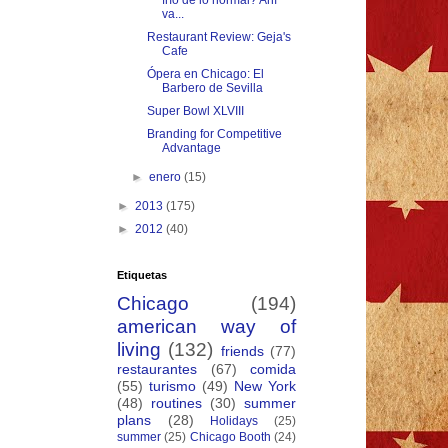
frío de lo normal? Ahí
va...
Restaurant Review: Geja's
Cafe
Ópera en Chicago: El
Barbero de Sevilla
Super Bowl XLVIII
Branding for Competitive
Advantage
►
enero
(15)
►
2013
(175)
►
2012
(40)
Etiquetas
Chicago
(194)
american way of
living
(132)
friends
(77)
restaurantes
(67)
comida
(55)
turismo
(49)
New York
(48)
routines
(30)
summer
plans
(28)
Holidays
(25)
summer
(25)
Chicago Booth
(24)