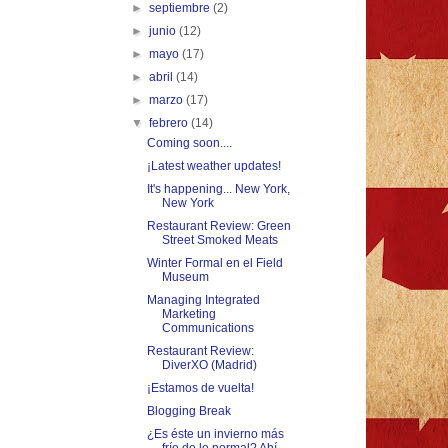
►
septiembre
(2)
►
junio
(12)
►
mayo
(17)
►
abril
(14)
►
marzo
(17)
▼
febrero
(14)
Coming soon....
¡Latest weather updates!
It's happening... New York,
New York
Restaurant Review: Green
Street Smoked Meats
Winter Formal en el Field
Museum
Managing Integrated
Marketing
Communications
Restaurant Review:
DiverXO (Madrid)
¡Estamos de vuelta!
Blogging Break
¿Es éste un invierno más