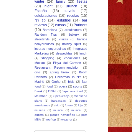
winter
(24)
family
(23)
fiestas
(23)
night
(21)
Brunch
(18)
España
(18)
travels
(17)
celebraciones
(16)
recetas
(15)
NY tip
(14)
estudios
(14)
bar
reviews
(12)
cursos
(11)
Partners
(10)
Barcelona
(7)
arquitectura
(7)
Random Tips
(6)
bakery
(6)
streetstyle
(6)
visitas
(6)
barrios
neoyorquinos
(5)
holiday spirit
(5)
locuras neoyorquinas
(5)
Integrated
Marketing
(4)
despedidas
(4)
lunch
(4)
shopping
(4)
vacaciones
(4)
Mexico
(3)
Playa del Carmen
(3)
Restaurant Recommendation
(3)
cine
(3)
spring break
(3)
Booth
Partners
(2)
Christmas in NY
(2)
Madrid
(2)
Otoño
(2)
bicis
(2)
fast
food
(2)
food
(2)
opera
(2)
sports
(2)
Break
(1)
FINAL
(1)
Japanese food
(1)
Marathon
(1)
Speakeasy
(1)
Weekend
plans
(1)
barbacoas
(1)
deportes
americanos
(1)
frio
(1)
futuro
(1)
lujo
(1)
museos
(1)
musica
(1)
musical
(1)
outlets
(1)
planes navideños
(1)
post
MBA
(1)
rooftop
(1)
weather
(1)