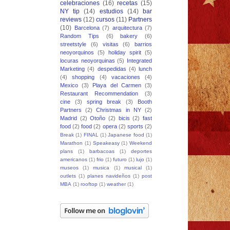
celebraciones
(16)
recetas
(15)
NY tip
(14)
estudios
(14)
bar
reviews
(12)
cursos
(11)
Partners
(10)
Barcelona
(7)
arquitectura
(7)
Random Tips
(6)
bakery
(6)
streetstyle
(6)
visitas
(6)
barrios
neoyorquinos
(5)
holiday spirit
(5)
locuras neoyorquinas
(5)
Integrated
Marketing
(4)
despedidas
(4)
lunch
(4)
shopping
(4)
vacaciones
(4)
Mexico
(3)
Playa del Carmen
(3)
Restaurant Recommendation
(3)
cine
(3)
spring break
(3)
Booth
Partners
(2)
Christmas in NY
(2)
Madrid
(2)
Otoño
(2)
bicis
(2)
fast
food
(2)
food
(2)
opera
(2)
sports
(2)
Break
(1)
FINAL
(1)
Japanese food
(1)
Marathon
(1)
Speakeasy
(1)
Weekend
plans
(1)
barbacoas
(1)
deportes
americanos
(1)
frio
(1)
futuro
(1)
lujo
(1)
museos
(1)
musica
(1)
musical
(1)
outlets
(1)
planes navideños
(1)
post
MBA
(1)
rooftop
(1)
weather
(1)