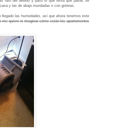
más rato del debido y pasó lo que tenía que pasar, se
 casa y las de abajo inundadas o con goteras.
n llegado las humedades, así que ahora tenemos este
o me quiero ni imaginar cómo están los apartamentos