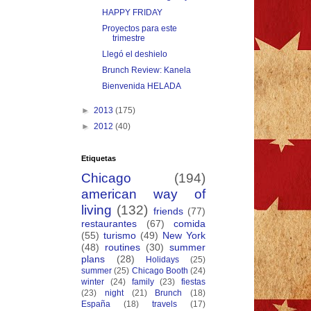
HAPPY FRIDAY
Proyectos para este
trimestre
Llegó el deshielo
Brunch Review: Kanela
Bienvenida HELADA
►
2013
(175)
►
2012
(40)
Etiquetas
Chicago
(194)
american way of
living
(132)
friends
(77)
restaurantes
(67)
comida
(55)
turismo
(49)
New York
(48)
routines
(30)
summer
plans
(28)
Holidays
(25)
summer
(25)
Chicago Booth
(24)
winter
(24)
family
(23)
fiestas
(23)
night
(21)
Brunch
(18)
España
(18)
travels
(17)