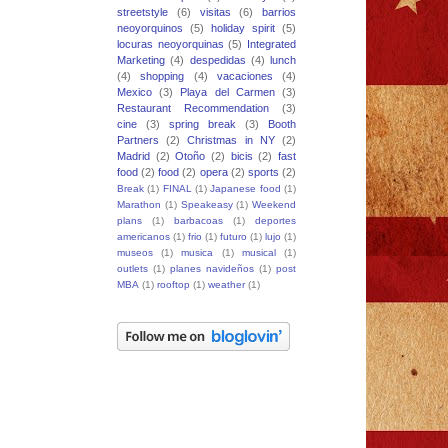
streetstyle
(6)
visitas
(6)
barrios
neoyorquinos
(5)
holiday spirit
(5)
locuras neoyorquinas
(5)
Integrated
Marketing
(4)
despedidas
(4)
lunch
(4)
shopping
(4)
vacaciones
(4)
Mexico
(3)
Playa del Carmen
(3)
Restaurant Recommendation
(3)
cine
(3)
spring break
(3)
Booth
Partners
(2)
Christmas in NY
(2)
Madrid
(2)
Otoño
(2)
bicis
(2)
fast
food
(2)
food
(2)
opera
(2)
sports
(2)
Break
(1)
FINAL
(1)
Japanese food
(1)
Marathon
(1)
Speakeasy
(1)
Weekend
plans
(1)
barbacoas
(1)
deportes
americanos
(1)
frio
(1)
futuro
(1)
lujo
(1)
museos
(1)
musica
(1)
musical
(1)
outlets
(1)
planes navideños
(1)
post
MBA
(1)
rooftop
(1)
weather
(1)