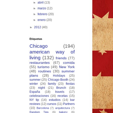
►
abril
(13)
►
marzo
(12)
►
febrero
(20)
►
enero
(20)
►
2012
(40)
Etiquetas
Chicago
(194)
american way of
living
(132)
friends
(77)
restaurantes
(67)
comida
(55)
turismo
(49)
New York
(48)
routines
(30)
summer
plans
(28)
Holidays
(25)
summer
(25)
Chicago Booth
(24)
winter
(24)
family
(23)
fiestas
(23)
night
(21)
Brunch
(18)
España
(18)
travels
(17)
celebraciones
(16)
recetas
(15)
NY tip
(14)
estudios
(14)
bar
reviews
(12)
cursos
(11)
Partners
(10)
Barcelona
(7)
arquitectura
(7)
Random Tips
(6)
bakery
(6)