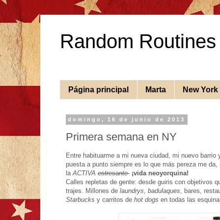
Random Routines
Página principal
Marta
New York
domingo, 16 de junio de 2013
Primera semana en NY
Entre habituarme a mi nueva ciudad, mi nuevo barrio
puesta a punto siempre es lo que más pereza me da,
la
ACTIVA
estresante
¡vida neoyorquina!
Calles repletas de gente: desde guiris con objetivos
trajes. Millones de
laundrys
,
badulaques
, bares, resta
Starbucks
y carritos de
hot dogs
en todas las esquin