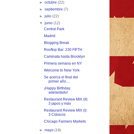
►
octubre
(22)
►
septiembre
(7)
►
julio
(22)
▼
junio
(12)
Central Park
Madrid
Blogging Break
Rooftop Bar: 230 FIFTH
Caminata hasta Brooklyn
Primera semana en NY
Welcome to New York
Se acerca el final del
primer año....
¡Happy Birthday
adelantado!
Restaurant Review MIX (II):
3 japos y más
Restaurant Review MIX (I):
3 Clásicos
Chicago Farmers Markets
►
mayo
(19)