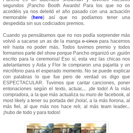
segundos ¡Pancho Booth Awards! Para los que no os
acordéis ya nos deleitó el año pasado con una actuación
memorable (
here
) así que no podíamos tener una
despedida sin sus codiciados premios.
Cuando ya pensábamos que no nos podía sorprender más
volvió a sacarse un as de la manga
o cinco
para hacernos
reír hasta no poder más. Todos tuvimos premio y todos
formamos parte del show porque Pancho organizó un ¡guión
escrito para la ceremonia! Eso sí, esta vez las chicas nos
adelantamos y Aida y Flor le compraron una pajarita y un
micrófono para el esperado momento. No se puede explicar
con palabras lo que fue pero de verdad os digo que
ESPECTACULAR. Tuvimos que cantar canciones, poner
entonaciones según el texto, actuar,... ¡de todo! A la más
compradora, a la que más actualiza su muro de facebook, al
most likely a tener su portada del ¡hola!, a la más llorona, al
más fiel, al que más nos hace reír, al más team leader...
¡hubo de todo y para todos!