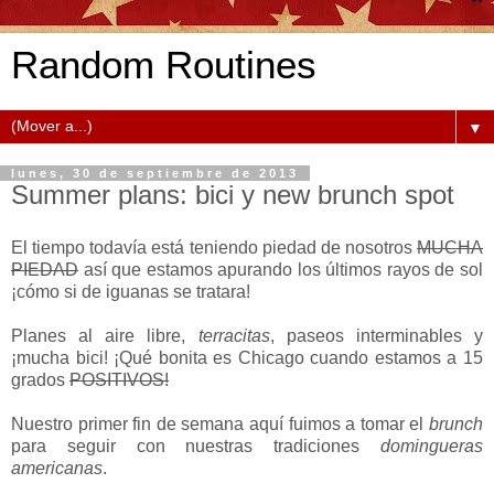
Random Routines
▼
lunes, 30 de septiembre de 2013
Summer plans: bici y new brunch spot
El tiempo todavía está teniendo piedad de nosotros
MUCHA
PIEDAD
así que estamos apurando los últimos rayos de sol
¡cómo si de iguanas se tratara!
Planes al aire libre,
terracitas
, paseos interminables y
¡mucha bici! ¡Qué bonita es Chicago cuando estamos a 15
grados
POSITIVOS!
Nuestro primer fin de semana aquí fuimos a tomar el
brunch
para seguir con nuestras tradiciones
domingueras
americanas
.