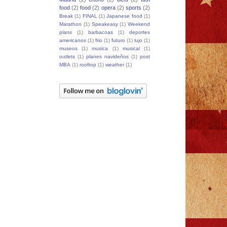
food
(2)
food
(2)
opera
(2)
sports
(2)
Break
(1)
FINAL
(1)
Japanese food
(1)
Marathon
(1)
Speakeasy
(1)
Weekend
plans
(1)
barbacoas
(1)
deportes
americanos
(1)
frio
(1)
futuro
(1)
lujo
(1)
museos
(1)
musica
(1)
musical
(1)
outlets
(1)
planes navideños
(1)
post
MBA
(1)
rooftop
(1)
weather
(1)