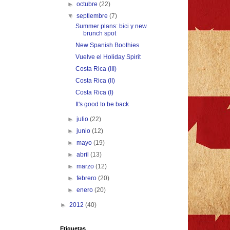
►
octubre
(22)
▼
septiembre
(7)
Summer plans: bici y new
brunch spot
New Spanish Boothies
Vuelve el Holiday Spirit
Costa Rica (III)
Costa Rica (II)
Costa Rica (I)
It's good to be back
►
julio
(22)
►
junio
(12)
►
mayo
(19)
►
abril
(13)
►
marzo
(12)
►
febrero
(20)
►
enero
(20)
►
2012
(40)
Etiquetas