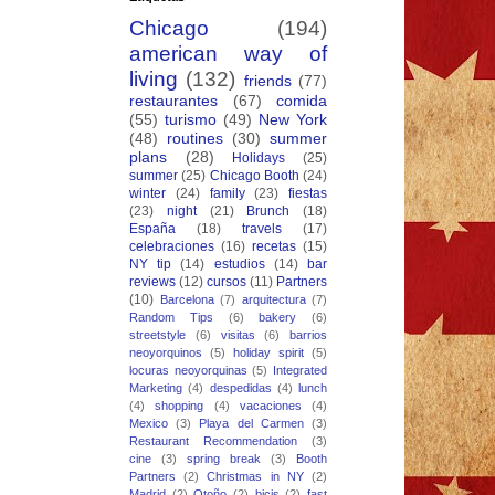
Chicago
(194)
american way of
living
(132)
friends
(77)
restaurantes
(67)
comida
(55)
turismo
(49)
New York
(48)
routines
(30)
summer
plans
(28)
Holidays
(25)
summer
(25)
Chicago Booth
(24)
winter
(24)
family
(23)
fiestas
(23)
night
(21)
Brunch
(18)
España
(18)
travels
(17)
celebraciones
(16)
recetas
(15)
NY tip
(14)
estudios
(14)
bar
reviews
(12)
cursos
(11)
Partners
(10)
Barcelona
(7)
arquitectura
(7)
Random Tips
(6)
bakery
(6)
streetstyle
(6)
visitas
(6)
barrios
neoyorquinos
(5)
holiday spirit
(5)
locuras neoyorquinas
(5)
Integrated
Marketing
(4)
despedidas
(4)
lunch
(4)
shopping
(4)
vacaciones
(4)
Mexico
(3)
Playa del Carmen
(3)
Restaurant Recommendation
(3)
cine
(3)
spring break
(3)
Booth
Partners
(2)
Christmas in NY
(2)
Madrid
(2)
Otoño
(2)
bicis
(2)
fast