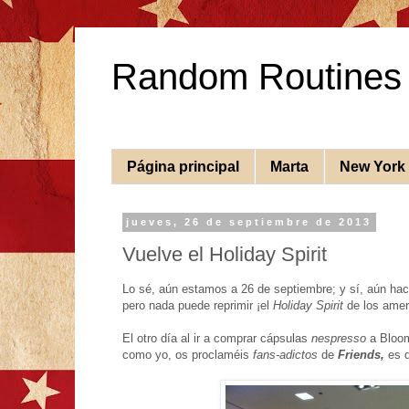
Random Routines
Página principal
Marta
New York
jueves, 26 de septiembre de 2013
Vuelve el Holiday Spirit
Lo sé, aún estamos a 26 de septiembre; y sí, aún hace 
pero nada puede reprimir ¡el
Holiday Spirit
de los ameri
El otro día al ir a comprar cápsulas
nespresso
a Bloom
como yo, os proclaméis
fans-adictos
de
Friends,
es d